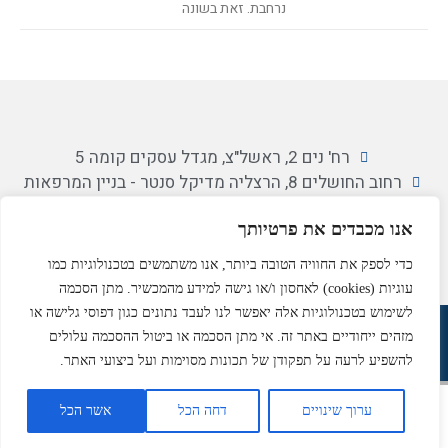
נרחבת. זאת בשונה
רח' נים 2, ראשל"צ, מגדל עסקים קומה 5
רחוב החושלים 8, הרצליה מדיקל סנטר - בניין המרפאות
הצהרת נגישות
מדיניות פרטיות
אנו מכבדים את פרטיותך
כדי לספק את החוויה הטובה ביותר, אנו משתמשים בטכנולוגיות כמו
עוגיות (cookies) לאחסון ו/או גישה למידע מהמכשיר. מתן הסכמה
לשימוש בטכנולוגיות אלה יאפשר לנו לעבד נתונים כגון דפוסי גלישה או
Powered & Designed by Medical Online
מזהים ייחודיים באתר זה. אי מתן הסכמה או ביטול ההסכמה עלולים
© 2018 All rights reserved​
להשפיע לרעה על תפקודן של תכונות מסוימות ועל ביצועי האתר.
ערוך שינויים
דחה הכל
אשר הכל
מרפאת הרצליה
מרפאת ראשל"צ
צור קשר
ניווט